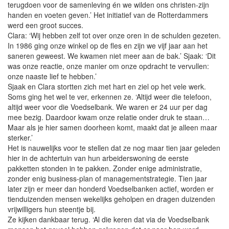
terugdoen voor de samenleving én we wilden ons christen-zijn
handen en voeten geven.’ Het initiatief van de Rotterdammers
werd een groot succes.
Clara: ‘Wij hebben zelf tot over onze oren in de schulden gezeten.
In 1986 ging onze winkel op de fles en zijn we vijf jaar aan het
saneren geweest. We kwamen niet meer aan de bak.’ Sjaak: ‘Dit
was onze reactie, onze manier om onze opdracht te vervullen:
onze naaste lief te hebben.’
Sjaak en Clara stortten zich met hart en ziel op het vele werk.
Soms ging het wel te ver, erkennen ze. ‘Altijd weer die telefoon,
altijd weer voor die Voedselbank. We waren er 24 uur per dag
mee bezig. Daardoor kwam onze relatie onder druk te staan…
Maar als je hier samen doorheen komt, maakt dat je alleen maar
sterker.’
Het is nauwelijks voor te stellen dat ze nog maar tien jaar geleden
hier in de achtertuin van hun arbeiderswoning de eerste
pakketten stonden in te pakken. Zonder enige administratie,
zonder enig business-plan of managementstrategie. Tien jaar
later zijn er meer dan honderd Voedselbanken actief, worden er
tienduizenden mensen wekelijks geholpen en dragen duizenden
vrijwilligers hun steentje bij.
Ze kijken dankbaar terug. ‘Al die keren dat via de Voedselbank