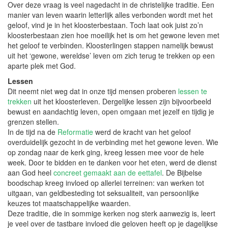
Over deze vraag is veel nagedacht in de christelijke traditie. Een
manier van leven waarin letterlijk alles verbonden wordt met het
geloof, vind je in het kloosterbestaan. Toch laat ook juist zo’n
kloosterbestaan zien hoe moeilijk het is om het gewone leven met
het geloof te verbinden. Kloosterlingen stappen namelijk bewust
uit het ‘gewone, wereldse’ leven om zich terug te trekken op een
aparte plek met God.
Lessen
Dit neemt niet weg dat in onze tijd mensen proberen
lessen te
trekken
uit het kloosterleven. Dergelijke lessen zijn bijvoorbeeld
bewust en aandachtig leven, open omgaan met jezelf en tijdig je
grenzen stellen.
In de tijd na de
Reformatie
werd de kracht van het geloof
overduidelijk gezocht in de verbinding met het gewone leven. Wie
op zondag naar de kerk ging, kreeg lessen mee voor de hele
week. Door te bidden en te danken voor het eten, werd de dienst
aan God heel
concreet gemaakt aan de eettafel
. De Bijbelse
boodschap kreeg invloed op allerlei terreinen: van werken tot
uitgaan, van geldbesteding tot seksualiteit, van persoonlijke
keuzes tot maatschappelijke waarden.
Deze traditie, die in sommige kerken nog sterk aanwezig is, leert
je veel over de tastbare invloed die geloven heeft op je dagelijkse